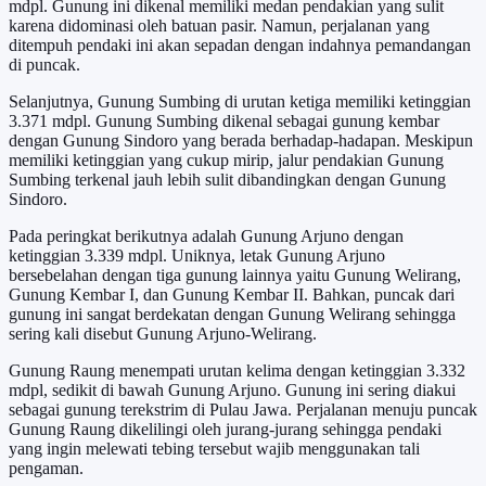
mdpl. Gunung ini dikenal memiliki medan pendakian yang sulit
karena didominasi oleh batuan pasir. Namun, perjalanan yang
ditempuh pendaki ini akan sepadan dengan indahnya pemandangan
di puncak.
Selanjutnya, Gunung Sumbing di urutan ketiga memiliki ketinggian
3.371 mdpl. Gunung Sumbing dikenal sebagai gunung kembar
dengan Gunung Sindoro yang berada berhadap-hadapan. Meskipun
memiliki ketinggian yang cukup mirip, jalur pendakian Gunung
Sumbing terkenal jauh lebih sulit dibandingkan dengan Gunung
Sindoro.
Pada peringkat berikutnya adalah Gunung Arjuno dengan
ketinggian 3.339 mdpl. Uniknya, letak Gunung Arjuno
bersebelahan dengan tiga gunung lainnya yaitu Gunung Welirang,
Gunung Kembar I, dan Gunung Kembar II. Bahkan, puncak dari
gunung ini sangat berdekatan dengan Gunung Welirang sehingga
sering kali disebut Gunung Arjuno-Welirang.
Gunung Raung menempati urutan kelima dengan ketinggian 3.332
mdpl, sedikit di bawah Gunung Arjuno. Gunung ini sering diakui
sebagai gunung terekstrim di Pulau Jawa. Perjalanan menuju puncak
Gunung Raung dikelilingi oleh jurang-jurang sehingga pendaki
yang ingin melewati tebing tersebut wajib menggunakan tali
pengaman.