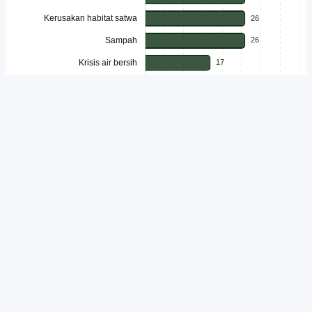
Unduh
Embed Chart
Salin Kode
Isu lingkungan semakin mendapat perhatian dari generasi muda
Indonesia di tengah meningkatnya berbagai persoalan ekologis yang
berdampak pada kehidupan masyarakat. Aktivitas pertambangan,
deforestasi, hingga alih fungsi lahan dinilai tidak hanya mengancam
kelestarian alam, tetapi juga memengaruhi keberlanjutan sumber