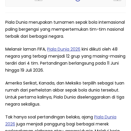
Piala Dunia merupakan turnamen sepak bola internasional
paling bergengsi yang mempertemukan tim-tim nasional
terbaik dari berbagai negara.
Melansir laman FIFA,
Piala Dunia 2026
kini diikuti oleh 48
negara yang terbagi menjadi 12 grup yang masing-masing
terdiri dari 4 tim. Pertandingan berlangsung pada 11 Juni
hingga 19 Juli 2026.
Amerika Serikat, Kanada, dan Meksiko terpilih sebagai tuan
rumah dari perhelatan akbar sepak bola dunia tersebut.
Untuk pertama kalinya, Piala Dunia diselenggarakan di tiga
negara sekaligus.
Tak hanya soal pertandingan belaka, ajang
Piala Dunia
2026
juga menjadi panggung bagi berbagai merek