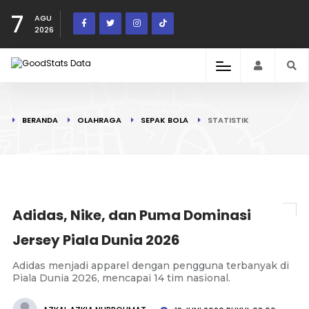
7
AGU
2026
BERANDA
OLAHRAGA
SEPAK BOLA
STATISTIK
Adidas, Nike, dan Puma Dominasi
Jersey Piala Dunia 2026
Adidas menjadi apparel dengan pengguna terbanyak di
Piala Dunia 2026, mencapai 14 tim nasional.