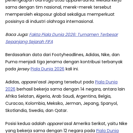
perlengkapan olahraga atau
apparel
dunia. Melalui kerja
sama dengan tim nasional, merek-merek tersebut
memperoleh eksposur global sekaligus memperkuat
posisinya di industri olahraga internasional.
Baca Juga:
Fakta Piala Dunia 2026: Turnamen Terbesar
Sepanjang Sejarah FIFA
Berdasarkan data dari Footyheadlines, Adidas, Nike, dan
Puma menjadi tiga jenama dengan kontribusi terbanyak
pada
jersey
Piala Dunia 2026
kali ini.
Adidas,
apparel
asal Jepang tersebut pada
Piala Dunia
2026
berhasil bekerja sama dengan 14 negara, antara lain
Afrika Selatan, Algeria, Arab Saudi, Argentina, Belgia,
Curacao, Kolombia, Meksiko, Jerman, Jepang, Spanyol,
Skotlandia, Swedia, dan Qatar.
Posisi kedua adalah
apparel
asal Amerika Serikat, yaitu Nike
yang bekerja sama dengan 12 negara pada
Piala Dunia