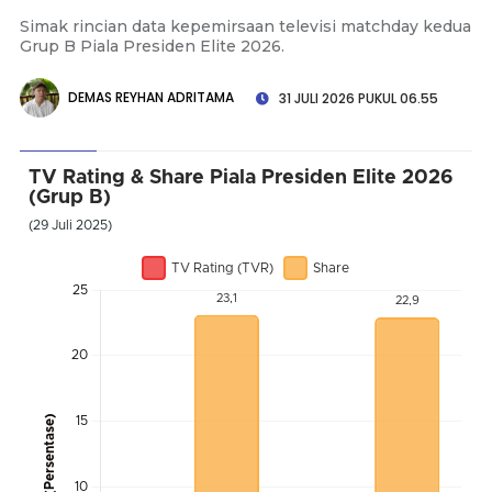
Simak rincian data kepemirsaan televisi matchday kedua
Grup B Piala Presiden Elite 2026.
DEMAS REYHAN ADRITAMA
31 JULI 2026 PUKUL 06.55
TV Rating & Share Piala Presiden Elite 2026
(Grup B)
(29 Juli 2025)