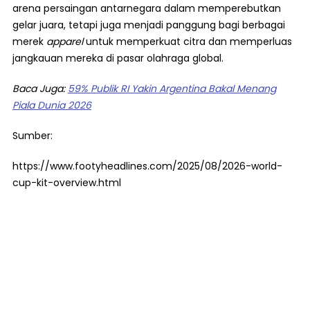
arena persaingan antarnegara dalam memperebutkan
gelar juara, tetapi juga menjadi panggung bagi berbagai
merek
apparel
untuk memperkuat citra dan memperluas
jangkauan mereka di pasar olahraga global.
Baca Juga:
59% Publik RI Yakin Argentina Bakal Menang
Piala Dunia 2026
Sumber:
https://www.footyheadlines.com/2025/08/2026-world-
cup-kit-overview.html