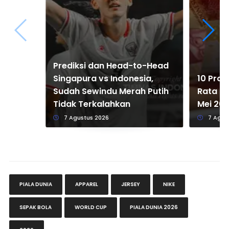
Prediksi dan Head-to-Head
Singapura vs Indonesia,
10 Prov
Sudah Sewindu Merah Putih
Rata Up
Tidak Terkalahkan
Mei 20
7 Agustus 2026
7 Agus
PIALA DUNIA
APPAREL
JERSEY
NIKE
SEPAK BOLA
WORLD CUP
PIALA DUNIA 2026