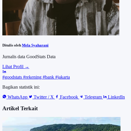
Ditulis oleh
Mela Syaharani
Jurnalis data GoodStats Data
Lihat Profil →
#goodstats
#rekening
#bank
#jakarta
Bagikan statistik ini:
WhatsApp
Twitter / X
Facebook
Telegram
LinkedIn
Artikel Terkait