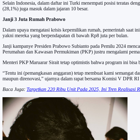
Selain Indonesia, dalam daftar ini Turki menempati posisi teratas den
(28,1%) juga masuk dalam jajaran 10 besar.
Janji 3 Juta Rumah Prabowo
Dalam upaya mengatasi krisis kepemilikan rumah, pemerintah saat i
yakni mereka yang berpendapatan di bawah Rp8 juta per bulan.
Janji kampanye Presiden Prabowo Subianto pada Pemilu 2024 mencaku
Perumahan dan Kawasan Permukiman (PKP) justru mengalami pemangkas
Menteri PKP Maruarar Sirait tetap optimistis bahwa program ini bisa 
“Tentu ini (pemangkasan anggaran) tetap membuat kami semangat dan 
maupun direnovasi,” ujarnya dalam rapat bersama Komisi V DPR RI 
Baca Juga:
Targetkan 220 Ribu Unit Pada 2025, Ini Tren Realisas