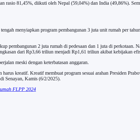
gan rasio 81,45%, diikuti oleh Nepal (59,04%) dan India (49,86%). Seme
ni tengah menyiapkan program pembangunan 3 juta unit rumah per tahu
p pembangunan 2 juta rumah di pedesaan dan 1 juta di perkotaan. Na
an dari Rp3,66 triliun menjadi Rp1,61 triliun akibat kebijakan efis
berjalan meski dengan keterbatasan anggaran.
harus kreatif. Kreatif membuat program sesuai arahan Presiden Prabo
di Senayan, Kamis (6/2/2025).
i Rumah FLPP 2024