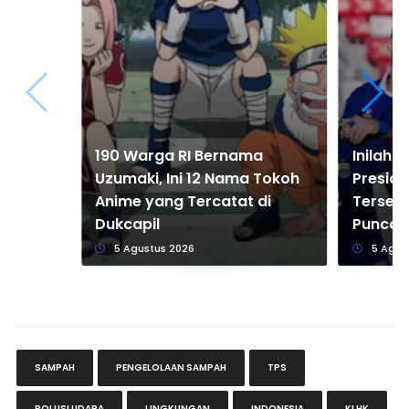
190 Warga RI Bernama
Inilah D
Uzumaki, Ini 12 Nama Tokoh
Preside
Anime yang Tercatat di
Terseri
Dukcapil
Puncak
5 Agustus 2026
5 Agus
SAMPAH
PENGELOLAAN SAMPAH
TPS
POLUSI UDARA
LINGKUNGAN
INDONESIA
KLHK