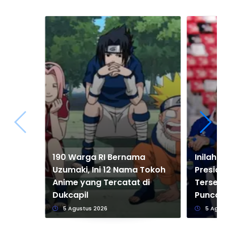
190 Warga RI Bernama
Inilah D
Uzumaki, Ini 12 Nama Tokoh
Preside
Anime yang Tercatat di
Terseri
Dukcapil
Puncak
5 Agustus 2026
5 Agus