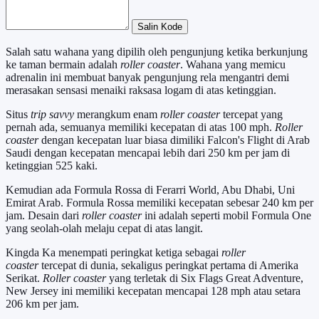
Salin Kode
Salah satu wahana yang dipilih oleh pengunjung ketika berkunjung
ke taman bermain adalah
roller coaster
. Wahana yang memicu
adrenalin ini membuat banyak pengunjung rela mengantri demi
merasakan sensasi menaiki raksasa logam di atas ketinggian.
Situs
trip savvy
merangkum enam
roller coaster
tercepat yang
pernah ada, semuanya memiliki kecepatan di atas 100 mph.
Roller
coaster
dengan kecepatan luar biasa dimiliki Falcon's Flight di Arab
Saudi dengan kecepatan mencapai lebih dari 250 km per jam di
ketinggian 525 kaki.
Kemudian ada Formula Rossa di Ferarri World, Abu Dhabi, Uni
Emirat Arab. Formula Rossa memiliki kecepatan sebesar 240 km per
jam. Desain dari
roller coaster
ini adalah seperti mobil Formula One
yang seolah-olah melaju cepat di atas langit.
Kingda Ka menempati peringkat ketiga sebagai
roller
coaster
tercepat di dunia, sekaligus peringkat pertama di Amerika
Serikat.
Roller coaster
yang terletak di Six Flags Great Adventure,
New Jersey ini memiliki kecepatan mencapai 128 mph atau setara
206 km per jam.