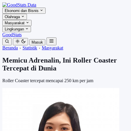
Ekonomi dan Bisnis
Olahraga
Masyarakat
Lingkungan
GoodStats
Masuk
Beranda
Statistik
Masyarakat
Memicu Adrenalin, Ini Roller Coaster
Tercepat di Dunia
Roller Coaster tercepat mencapai 250 km per jam