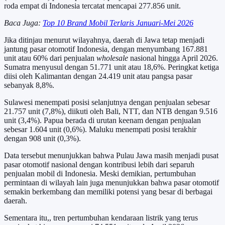
roda empat di Indonesia tercatat mencapai 277.856 unit.
Baca Juga:
Top 10 Brand Mobil Terlaris Januari-Mei 2026
Jika ditinjau menurut wilayahnya, daerah di Jawa tetap menjadi
jantung pasar otomotif Indonesia, dengan menyumbang 167.881
unit atau 60% dari penjualan
wholesale
nasional hingga April 2026.
Sumatra menyusul dengan 51.771 unit atau 18,6%. Peringkat ketiga
diisi oleh Kalimantan dengan 24.419 unit atau pangsa pasar
sebanyak 8,8%.
Sulawesi menempati posisi selanjutnya dengan penjualan sebesar
21.757 unit (7,8%), diikuti oleh Bali, NTT, dan NTB dengan 9.516
unit (3,4%). Papua berada di urutan keenam dengan penjualan
sebesar 1.604 unit (0,6%). Maluku menempati posisi terakhir
dengan 908 unit (0,3%).
Data tersebut menunjukkan bahwa Pulau Jawa masih menjadi pusat
pasar otomotif nasional dengan kontribusi lebih dari separuh
penjualan mobil di Indonesia. Meski demikian, pertumbuhan
permintaan di wilayah lain juga menunjukkan bahwa pasar otomotif
semakin berkembang dan memiliki potensi yang besar di berbagai
daerah.
Sementara itu,, tren pertumbuhan kendaraan listrik yang terus