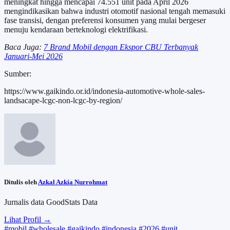
meningkat hingga mencapai 74.551 unit pada April 2026
mengindikasikan bahwa industri otomotif nasional tengah memasuki
fase transisi, dengan preferensi konsumen yang mulai bergeser
menuju kendaraan berteknologi elektrifikasi.
Baca Juga:
7 Brand Mobil dengan Ekspor CBU Terbanyak
Januari-Mei 2026
Sumber:
https://www.gaikindo.or.id/indonesia-automotive-whole-sales-
landsacape-lcgc-non-lcgc-by-region/
Ditulis oleh
Azkal Azkia Nurrohmat
Jurnalis data GoodStats Data
Lihat Profil →
#mobil
#wholesale
#gaikindo
#indonesia
#2026
#unit