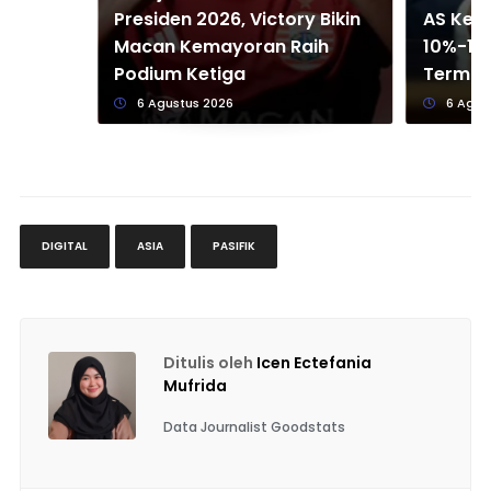
Presiden 2026, Victory Bikin
AS Kena
Macan Kemayoran Raih
10%-12,
Podium Ketiga
Termas
6 Agustus 2026
6 Agus
DIGITAL
ASIA
PASIFIK
Ditulis oleh
Icen Ectefania
Mufrida
Data Journalist Goodstats