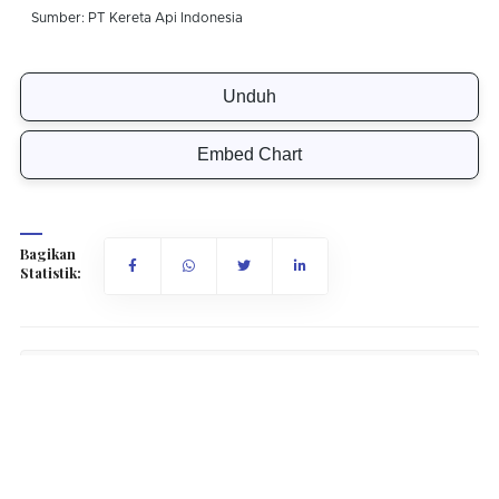
Unduh
Embed Chart
Bagikan
Statistik:
Ukuran Fon:
12px
16px
Perjalanan antarkota menggunakan armada berlabel Argo