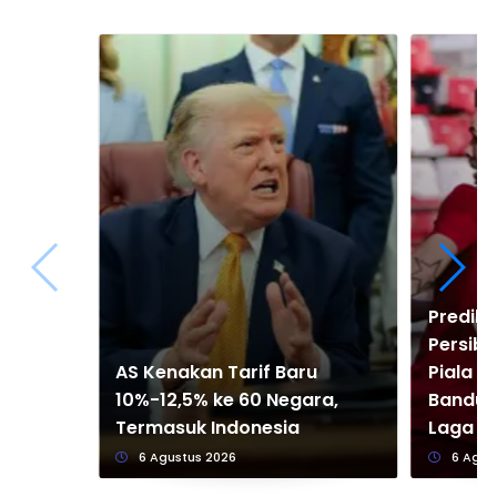
Predik
Persib 
AS Kenakan Tarif Baru
Piala P
10%-12,5% ke 60 Negara,
Bandun
Termasuk Indonesia
Laga P
6 Agustus 2026
6 Agus