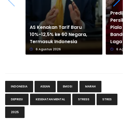
Predik
Persib 
AS Kenakan Tarif Baru
Piala P
10%-12,5% ke 60 Negara,
Bandun
Termasuk Indonesia
Laga P
6 Agustus 2026
6 Agus
INDONESIA
ASEAN
EMOSI
MARAH
DEPRESI
KESEHATAN MENTAL
STRESS
STRES
2025