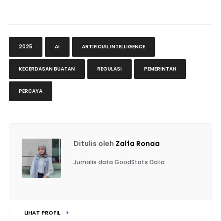
2025
AI
ARTIFICIAL INTELLIGENCE
KECERDASAN BUATAN
REGULASI
PEMERINTAH
PERCAYA
Ditulis oleh
Zalfa Ronaa
Jurnalis data GoodStats Data
LIHAT PROFIL