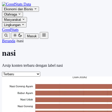
Ekonomi dan Bisnis
Olahraga
Masyarakat
Lingkungan
GoodStats
Masuk
Beranda
/
nasi
nasi
Arsip konten terbaru dengan label nasi