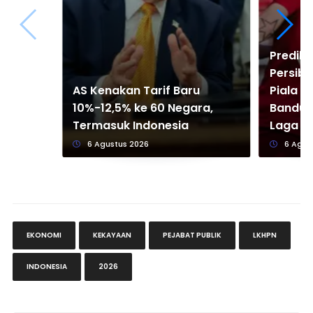
Predik
Persib 
AS Kenakan Tarif Baru
Piala P
10%-12,5% ke 60 Negara,
Bandun
Termasuk Indonesia
Laga P
6 Agustus 2026
6 Agus
EKONOMI
KEKAYAAN
PEJABAT PUBLIK
LKHPN
INDONESIA
2026