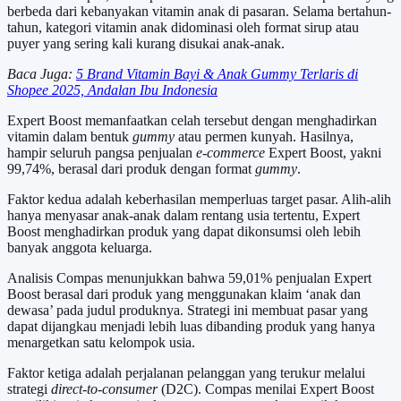
berbeda dari kebanyakan vitamin anak di pasaran. Selama bertahun-
tahun, kategori vitamin anak didominasi oleh format sirup atau
puyer yang sering kali kurang disukai anak-anak.
Baca Juga:
5 Brand Vitamin Bayi & Anak Gummy Terlaris di
Shopee 2025, Andalan Ibu Indonesia
Expert Boost memanfaatkan celah tersebut dengan menghadirkan
vitamin dalam bentuk
gummy
atau permen kunyah. Hasilnya,
hampir seluruh pangsa penjualan
e-commerce
Expert Boost, yakni
99,74%, berasal dari produk dengan format
gummy
.
Faktor kedua adalah keberhasilan memperluas target pasar. Alih-alih
hanya menyasar anak-anak dalam rentang usia tertentu, Expert
Boost menghadirkan produk yang dapat dikonsumsi oleh lebih
banyak anggota keluarga.
Analisis Compas menunjukkan bahwa 59,01% penjualan Expert
Boost berasal dari produk yang menggunakan klaim ‘anak dan
dewasa’ pada judul produknya. Strategi ini membuat pasar yang
dapat dijangkau menjadi lebih luas dibanding produk yang hanya
menargetkan satu kelompok usia.
Faktor ketiga adalah perjalanan pelanggan yang terukur melalui
strategi
direct-to-consumer
(D2C). Compas menilai Expert Boost