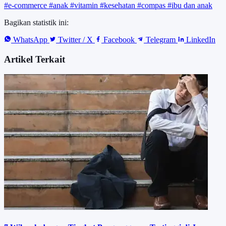
#e-commerce
#anak
#vitamin
#kesehatan
#compas
#ibu dan anak
Bagikan statistik ini:
WhatsApp
Twitter / X
Facebook
Telegram
LinkedIn
Artikel Terkait