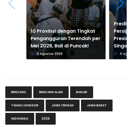
Predik
10 Provinsi dengan Tingkat
Persija
Pengangguran Terendah per
Presid
Mei 2026, Bali di Puncak!
Singo 
6 Agustus 2026
6 Agus
BENCANA
BENCANA ALAM
BANJIR
TANAH LONGSOR
JAWA TENGAH
JAWA BARAT
INDONESIA
2026