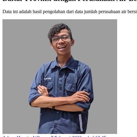
Data ini adalah hasil pengolahan dari data jumlah perusahaan air ber