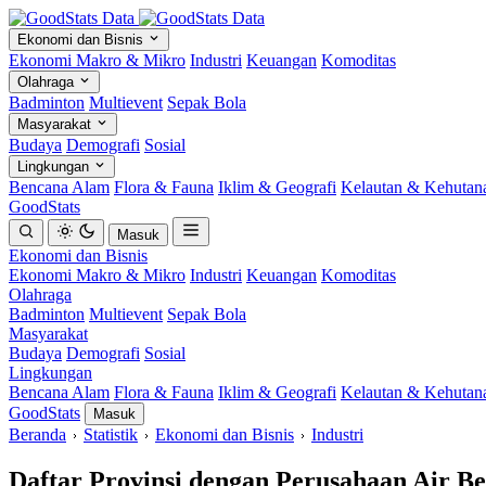
Ekonomi dan Bisnis
Ekonomi Makro & Mikro
Industri
Keuangan
Komoditas
Olahraga
Badminton
Multievent
Sepak Bola
Masyarakat
Budaya
Demografi
Sosial
Lingkungan
Bencana Alam
Flora & Fauna
Iklim & Geografi
Kelautan & Kehutan
GoodStats
Masuk
Ekonomi dan Bisnis
Ekonomi Makro & Mikro
Industri
Keuangan
Komoditas
Olahraga
Badminton
Multievent
Sepak Bola
Masyarakat
Budaya
Demografi
Sosial
Lingkungan
Bencana Alam
Flora & Fauna
Iklim & Geografi
Kelautan & Kehutan
GoodStats
Masuk
Beranda
Statistik
Ekonomi dan Bisnis
Industri
Daftar Provinsi dengan Perusahaan Air Be