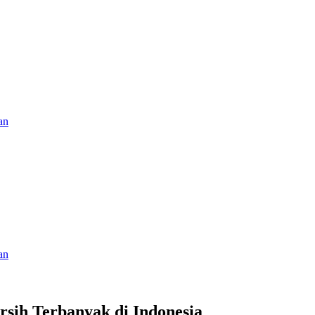
an
an
rsih Terbanyak di Indonesia