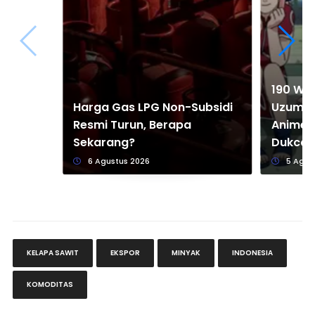
190 Wa
Harga Gas LPG Non-Subsidi
Uzumaki
Resmi Turun, Berapa
Anime y
Sekarang?
Dukcapi
6 Agustus 2026
5 Agus
KELAPA SAWIT
EKSPOR
MINYAK
INDONESIA
KOMODITAS