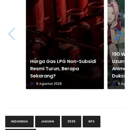
190 Wa
Harga Gas LPG Non-Subsidi
Uzumaki
Resmi Turun, Berapa
Anime y
Sekarang?
Dukcapi
6 Agustus 2026
5 Agus
INDONESIA
JAGUNG
2026
BPS