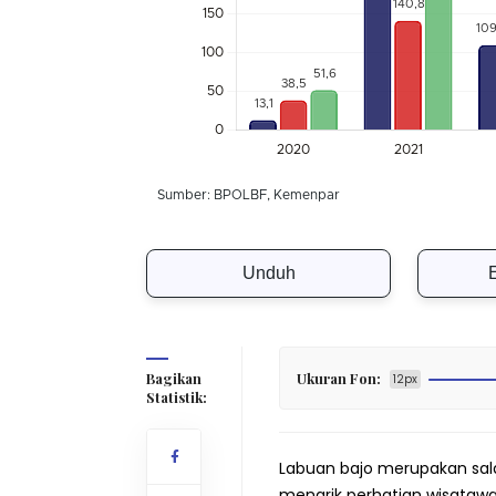
Unduh
Bagikan
Ukuran Fon:
12px
Statistik:
Labuan bajo merupakan sala
menarik perhatian wisata