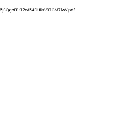
nR15jSQgnEPtT2xA54DURsVBTGM71wV.pdf