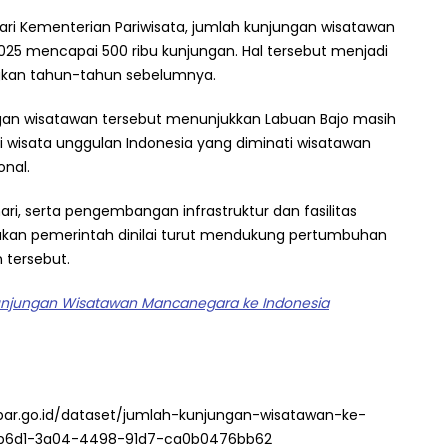
ri Kementerian Pariwisata, jumlah kunjungan wisatawan
025 mencapai 500 ribu kunjungan. Hal tersebut menjadi
ingkan tahun-tahun sebelumnya.
gan wisatawan tersebut menunjukkan Labuan Bajo masih
si wisata unggulan Indonesia yang diminati wisatawan
nal.
ri, serta pengembangan infrastruktur dan fasilitas
kukan pemerintah dinilai turut mendukung pertumbuhan
 tersebut.
njungan Wisatawan Mancanegara ke Indonesia
par.go.id/dataset/jumlah-kunjungan-wisatawan-ke-
aeb6d1-3a04-4498-91d7-ca0b0476bb62