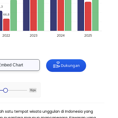
Embed Chart
16px
h satu tempat wisata unggulan di Indonesia yang
wan nusantara maupun mancanegara. Kawasan yang