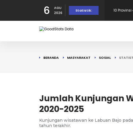
6
AGU
Provinsi 
Statistik:
2026
dalam Per
10 Daerah
190 Warga
BERANDA
MASYARAKAT
SOSIAL
STATIST
Tercatat d
10 Provins
di Puncak!
10 Provins
Jumlah Kunjungan W
2020-2025
Kunjungan wisatawan ke Labuan Bajo pada 2
tahun terakhir.