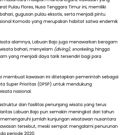
rat Pulau Flores, Nusa Tenggara Timur ini, memiliki
hari, gugusan pulau eksotis, serta menjadi pintu
ional Komodo yang merupakan habitat satwa endemik
 wisata alamnya, Labuan Bajo juga menawarkan beragam
ti wisata bahari, menyelam
(diving), snorkeling,
hingga
m yang menjadi daya tarik tersendiri bagi para
iki membuat kawasan ini ditetapkan pemerintah sebagai
sata Super Prioritas (DPSP) untuk mendukung
sata nasional.
truktur dan fasilitas penunjang wisata yang terus
laritas Labuan Bajo pun semakin meningkat dari tahun
rut memengaruhi jumlah kunjungan wisatawan nusantara
wasan tersebut, meski sempat mengalami penurunan
da periode 2020.