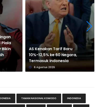
dingan
Pr
 Piala
Per
 Bikin
AS Kenakan Tarif Baru
Pia
ih
10%-12,5% ke 60 Negara,
Ba
Termasuk Indonesia
Pu
6 Agustus 2026
DONESIA
TAMAN NASIONAL KOMODO
INDONESIA