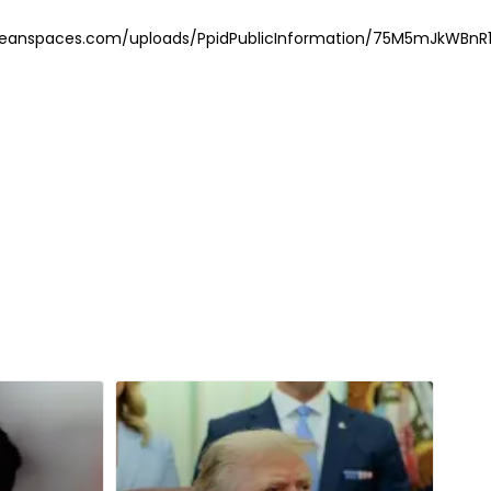
aloceanspaces.com/uploads/PpidPublicInformation/75M5mJkWB