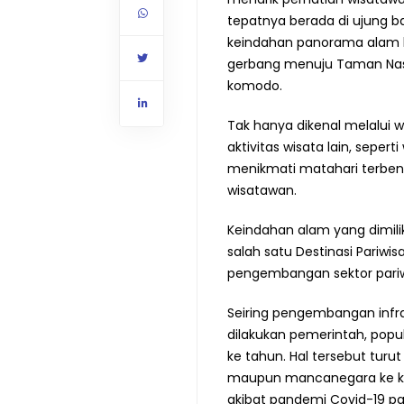
tepatnya berada di ujung ba
keindahan panorama alam ba
gerbang menuju Taman Nas
komodo.
Tak hanya dikenal melalui
aktivitas wisata lain, seper
menikmati matahari terbena
wisatawan.
Keindahan alam yang dimil
salah satu Destinasi Pariwi
pengembangan sektor pariwi
Seiring pengembangan infras
dilakukan pemerintah, popu
ke tahun. Hal tersebut tu
maupun mancanegara ke ka
akibat pandemi Covid-19 pa