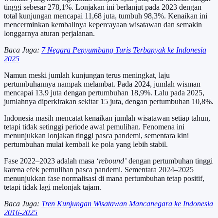
tinggi sebesar 278,1%. Lonjakan ini berlanjut pada 2023 dengan
total kunjungan mencapai 11,68 juta, tumbuh 98,3%. Kenaikan ini
mencerminkan kembalinya kepercayaan wisatawan dan semakin
longgarnya aturan perjalanan.
Baca Juga:
7 Negara Penyumbang Turis Terbanyak ke Indonesia
2025
Namun meski jumlah kunjungan terus meningkat, laju
pertumbuhannya nampak melambat. Pada 2024, jumlah wisman
mencapai 13,9 juta dengan pertumbuhan 18,9%. Lalu pada 2025,
jumlahnya diperkirakan sekitar 15 juta, dengan pertumbuhan 10,8%.
Indonesia masih mencatat kenaikan jumlah wisatawan setiap tahun,
tetapi tidak setinggi periode awal pemulihan. Fenomena ini
menunjukkan lonjakan tinggi pasca pandemi, sementara kini
pertumbuhan mulai kembali ke pola yang lebih stabil.
Fase 2022–2023 adalah masa ‘
rebound’
dengan pertumbuhan tinggi
karena efek pemulihan pasca pandemi. Sementara 2024–2025
menunjukkan fase normalisasi di mana pertumbuhan tetap positif,
tetapi tidak lagi melonjak tajam.
Baca Juga:
Tren Kunjungan Wisatawan Mancanegara ke Indonesia
2016-2025