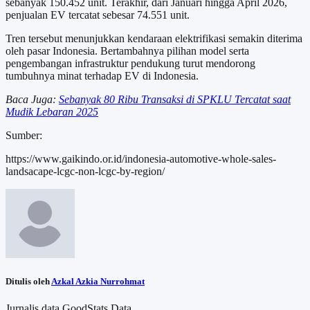
sebanyak 150.452 unit. Terakhir, dari Januari hingga April 2026,
penjualan EV tercatat sebesar 74.551 unit.
Tren tersebut menunjukkan kendaraan elektrifikasi semakin diterima
oleh pasar Indonesia. Bertambahnya pilihan model serta
pengembangan infrastruktur pendukung turut mendorong
tumbuhnya minat terhadap EV di Indonesia.
Baca Juga:
Sebanyak 80 Ribu Transaksi di SPKLU Tercatat saat
Mudik Lebaran 2025
Sumber:
https://www.gaikindo.or.id/indonesia-automotive-whole-sales-
landsacape-lcgc-non-lcgc-by-region/
Ditulis oleh
Azkal Azkia Nurrohmat
Jurnalis data GoodStats Data