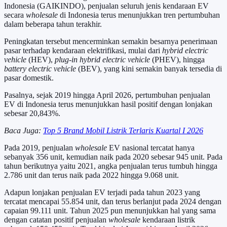
Indonesia (GAIKINDO), penjualan seluruh jenis kendaraan EV
secara
wholesale
di Indonesia terus menunjukkan tren pertumbuhan
dalam beberapa tahun terakhir.
Peningkatan tersebut mencerminkan semakin besarnya penerimaan
pasar terhadap kendaraan elektrifikasi, mulai dari
hybrid electric
vehicle
(HEV),
plug-in hybrid electric vehicle
(PHEV), hingga
battery electric vehicle
(BEV), yang kini semakin banyak tersedia di
pasar domestik.
Pasalnya, sejak 2019 hingga April 2026, pertumbuhan penjualan
EV di Indonesia terus menunjukkan hasil positif dengan lonjakan
sebesar 20,843%.
Baca Juga:
Top 5 Brand Mobil Listrik Terlaris Kuartal I 2026
Pada 2019, penjualan
wholesale
EV nasional tercatat hanya
sebanyak 356 unit, kemudian naik pada 2020 sebesar 945 unit. Pada
tahun berikutnya yaitu 2021, angka penjualan terus tumbuh hingga
2.786 unit dan terus naik pada 2022 hingga 9.068 unit.
Adapun lonjakan penjualan EV terjadi pada tahun 2023 yang
tercatat mencapai 55.854 unit, dan terus berlanjut pada 2024 dengan
capaian 99.111 unit. Tahun 2025 pun menunjukkan hal yang sama
dengan catatan positif penjualan
wholesale
kendaraan listrik