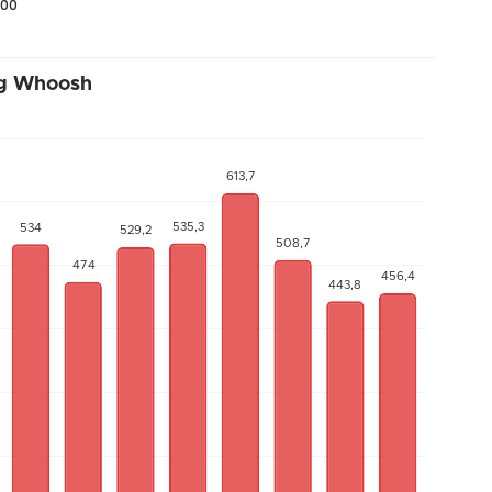
.00
g Whoosh