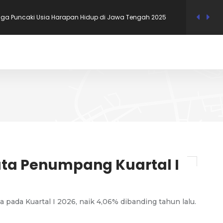
tiga Puncaki Usia Harapan Hidup di Jawa Tengah 2025
 dengan Spesies Hewan Terancam Punah Terbanyak 2026,
Nomor 1!
i dengan Tingkat Pengangguran Terendah per Mei 2026, Bali
i dengan Rata-Rata Upah Buruh Tertinggi Mei 2026
rbaik untuk Mahasiswa Versi QS Ranking 2027
uta Penumpang Kuartal I
ada Kuartal I 2026, naik 4,06% dibanding tahun lalu.