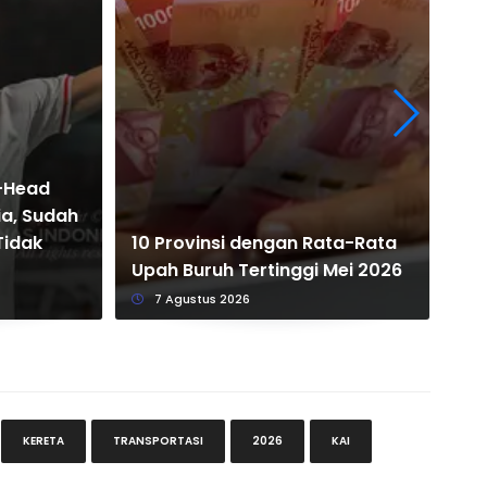
o-Head
ia, Sudah
10 
Tidak
10 Provinsi dengan Rata-Rata
Ma
Upah Buruh Tertinggi Mei 2026
20
7 Agustus 2026
KERETA
TRANSPORTASI
2026
KAI