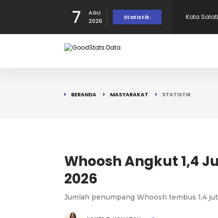
7
Kota Sala
AGU
Statistik:
2026
10 Negara
Indonesia 
10 Provins
BERANDA
MASYARAKAT
STATISTIK
di Puncak!
10 Provins
10 Kota Te
Whoosh Angkut 1,4 J
2026
Jumlah penumpang Whoosh tembus 1,4 juta p