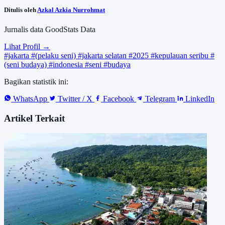
Ditulis oleh
Azkal Azkia Nurrohmat
Jurnalis data GoodStats Data
Lihat Profil →
#jakarta
#(pelaku seni)
#jakarta selatan
#2025
#kepulauan seribu
#
(seni budaya)
#indonesia
#seni
#budaya
Bagikan statistik ini:
WhatsApp
Twitter / X
Facebook
Telegram
LinkedIn
Artikel Terkait