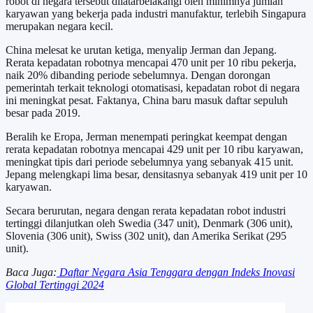
robot di negara tersebut dilatarbelakangi oleh minimnya jumlah
karyawan yang bekerja pada industri manufaktur, terlebih Singapura
merupakan negara kecil.
China melesat ke urutan ketiga, menyalip Jerman dan Jepang.
Rerata kepadatan robotnya mencapai 470 unit per 10 ribu pekerja,
naik 20% dibanding periode sebelumnya. Dengan dorongan
pemerintah terkait teknologi otomatisasi, kepadatan robot di negara
ini meningkat pesat. Faktanya, China baru masuk daftar sepuluh
besar pada 2019.
Beralih ke Eropa, Jerman menempati peringkat keempat dengan
rerata kepadatan robotnya mencapai 429 unit per 10 ribu karyawan,
meningkat tipis dari periode sebelumnya yang sebanyak 415 unit.
Jepang melengkapi lima besar, densitasnya sebanyak 419 unit per 10
karyawan.
Secara berurutan, negara dengan rerata kepadatan robot industri
tertinggi dilanjutkan oleh Swedia (347 unit), Denmark (306 unit),
Slovenia (306 unit), Swiss (302 unit), dan Amerika Serikat (295
unit).
Baca Juga:
Daftar Negara Asia Tenggara dengan Indeks Inovasi
Global Tertinggi 2024