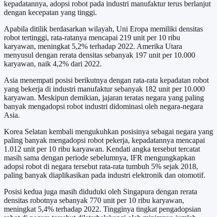
kepadatannya, adopsi robot pada industri manufaktur terus berlanjut
dengan kecepatan yang tinggi.
Apabila ditilik berdasarkan wilayah, Uni Eropa memiliki densitas
robot tertinggi, rata-ratanya mencapai 219 unit per 10 ribu
karyawan, meningkat 5,2% terhadap 2022. Amerika Utara
menyusul dengan rerata densitas sebanyak 197 unit per 10.000
karyawan, naik 4,2% dari 2022.
Asia menempati posisi berikutnya dengan rata-rata kepadatan robot
yang bekerja di industri manufaktur sebanyak 182 unit per 10.000
karyawan. Meskipun demikian, jajaran teratas negara yang paling
banyak mengadopsi robot industri didominasi oleh negara-negara
Asia.
Korea Selatan kembali mengukuhkan posisinya sebagai negara yang
paling banyak mengadopsi robot pekerja, kepadatannya mencapai
1.012 unit per 10 ribu karyawan. Kendati angka tersebut tercatat
masih sama dengan periode sebelumnya, IFR mengungkapkan
adopsi robot di negara tersebut rata-rata tumbuh 5% sejak 2018,
paling banyak diaplikasikan pada industri elektronik dan otomotif.
Posisi kedua juga masih diduduki oleh Singapura dengan rerata
densitas robotnya sebanyak 770 unit per 10 ribu karyawan,
meningkat 5,4% terhadap 2022. Tingginya tingkat pengadopsian