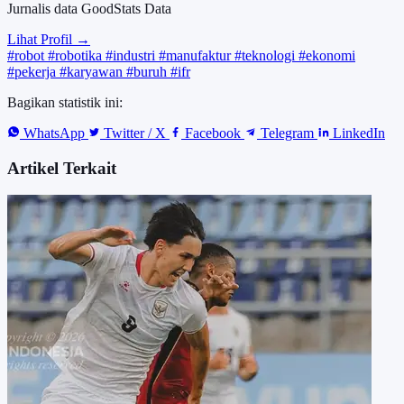
Jurnalis data GoodStats Data
Lihat Profil →
#robot
#robotika
#industri
#manufaktur
#teknologi
#ekonomi
#pekerja
#karyawan
#buruh
#ifr
Bagikan statistik ini:
WhatsApp
Twitter / X
Facebook
Telegram
LinkedIn
Artikel Terkait