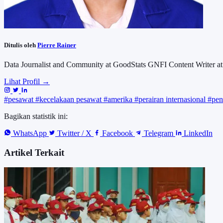
Ditulis oleh
Pierre Rainer
Data Journalist and Community at GoodStats GNFI Content Writer at
Lihat Profil →
#pesawat
#kecelakaan pesawat
#amerika
#perairan internasional
#pen
Bagikan statistik ini:
WhatsApp
Twitter / X
Facebook
Telegram
LinkedIn
Artikel Terkait