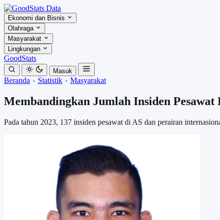
Ekonomi dan Bisnis
Olahraga
Masyarakat
Lingkungan
GoodStats
Masuk
Beranda
Statistik
Masyarakat
Membandingkan Jumlah Insiden Pesawat B
Pada tahun 2023, 137 insiden pesawat di AS dan perairan internasio