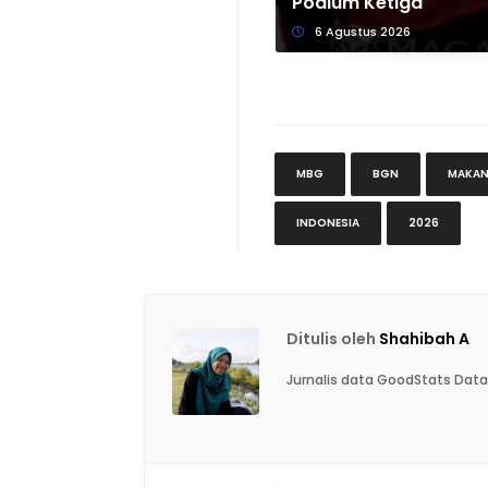
Podium Ketiga
6 Agustus 2026
MBG
BGN
MAKAN 
INDONESIA
2026
Ditulis oleh
Shahibah A
Jurnalis data GoodStats Data