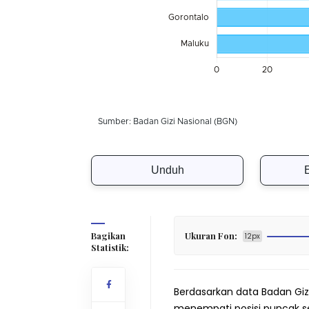
Unduh
Bagikan
Ukuran Fon:
12px
Statistik:
Berdasarkan data Badan Giz
menempati posisi puncak s