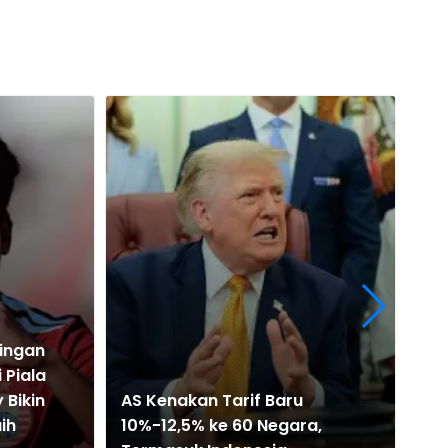
dingan
Pr
 Piala
Per
 Bikin
AS Kenakan Tarif Baru
Pia
ih
10%-12,5% ke 60 Negara,
Ba