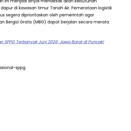
n ini menjadi sinyal mendesak akan kebutuhan
dapur di kawasan timur Tanah Air. Pemerataan logistik
rus segera diprioritaskan oleh pemerintah agar
 Bergizi Gratis (MBG) dapat berjalan secara merata
an SPPG Terbanyak Juni 2026, Jawa Barat di Puncak!
asional-sppg