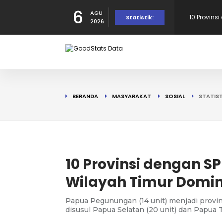
6
AGU
Provinsi 
Statistik:
2026
dalam Per
10 Daerah
190 Warga
BERANDA
MASYARAKAT
SOSIAL
STATIST
Tercatat d
10 Provins
di Puncak!
10 Provinsi dengan SP
Wilayah Timur Domin
Papua Pegunungan (14 unit) menjadi provin
disusul Papua Selatan (20 unit) dan Papua T