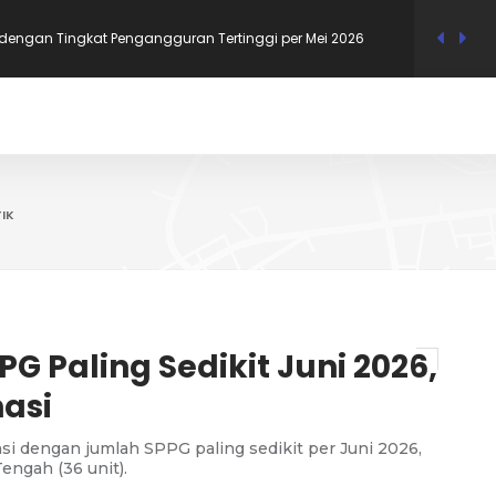
Mana di Jawa yang Paling Sering Gunakan Bahasa Daerah
gaulan?
 dengan Upah Minimum Tertinggi di Jawa Timur 2026
 RI Bernama Uzumaki, Ini 12 Nama Tokoh Anime yang
IK
i Dukcapil
i dengan Tingkat Pengangguran Terendah per Mei 2026, Bali
PG Paling Sedikit Juni 2026,
asi
si dengan jumlah SPPG paling sedikit per Juni 2026,
engah (36 unit).