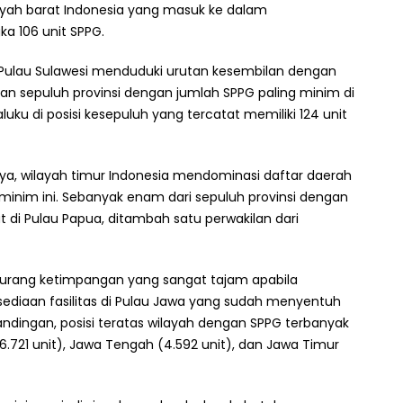
layah barat Indonesia yang masuk ke dalam
a 106 unit SPPG.
i Pulau Sulawesi menduduki urutan kesembilan dengan
tan sepuluh provinsi dengan jumlah SPPG paling minim di
aluku di posisi kesepuluh yang tercatat memiliki 124 unit
nnya, wilayah timur Indonesia mendominasi daftar daerah
 minim ini. Sebanyak enam dari sepuluh provinsi dengan
 di Pulau Papua, ditambah satu perwakilan dari
 jurang ketimpangan yang sangat tajam apabila
ediaan fasilitas di Pulau Jawa yang sudah menyentuh
andingan, posisi teratas wilayah dengan SPPG terbanyak
6.721 unit), Jawa Tengah (4.592 unit), dan Jawa Timur