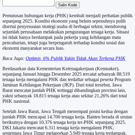
Salin Kode
Pemutusan hubungan kerja (PHK) kembali menjadi perhatian publik
sepanjang 2025. Kondisi ekonomi yang belum sepenuhnya pulih
disertai penyesuaian strategi usaha di berbagai sektor, mendorong
sejumlah perusahaan melakukan pengurangan tenaga kerja. Situasi
ini tidak hanya berdampak pada pekerja yang kehilangan mata
pencaharian, tetapi juga berpengaruh terhadap kondisi sosial dan
ekonomi masyarakat secara luas.
Baca Juga:
Optimis, 6% Publik Yakin Tidak Akan Terkena PHK
Berdasarkan data Kementerian Ketenagakerjaan (Kemnaker),
sepanjang Januari hingga Desember 2025 tercatat sebanyak 88.519
tenaga kerja mengalami PHK dan terdaftar sebagai peserta Program
Jaminan Kehilangan Pekerjaan (JKP). Dari total tersebut, Jawa
Barat mencatat jumlah PHK tertinggi dibandingkan provinsi lain,
yakni sebanyak 18.815 tenaga kerja atau sekitar 21,26% dari total
PHK nasional.
Setelah Jawa Barat, Jawa Tengah menempati posisi kedua dengan
jumlah PHK mencapai 14.700 tenaga kerja. Banten berada di urutan
berikutnya dengan 10.376 tenaga kerja ter-PHK sepanjang 2025.
DKI Jakarta mencatat 6.311 tenaga kerja mengalami PHK,
sementara Jawa Timur melaporkan 5.949 tenaga kerja terdampak.