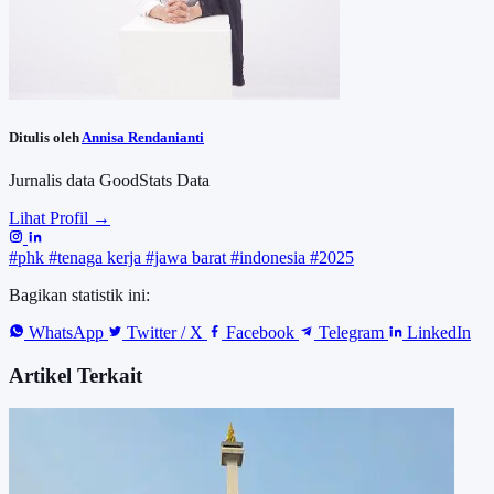
Ditulis oleh
Annisa Rendanianti
Jurnalis data GoodStats Data
Lihat Profil →
#phk
#tenaga kerja
#jawa barat
#indonesia
#2025
Bagikan statistik ini:
WhatsApp
Twitter / X
Facebook
Telegram
LinkedIn
Artikel Terkait