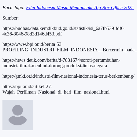
Baca Juga:
Film Indonesia Masih Memuncaki Top Box Office 2025
Sumber:
https://budbas.data.kemdikbud.go.id/statistik/isi_6a7fb539-fdf6-
4c36-8046-98d3d146d453.pdf
https://www.bpi.or.id/berita-53-
PROFILING_INDUSTRI_FILM_INDONESIA__Bercermin_pada_mas
https://news.detik.com/berita/d-7831674/soroti-pertumbuhan-
industri-film-ri-menbud-dorong-produksi-lintas-negara
https://gmki.or.id/industri-film-nasional-indonesia-terus-berkembang/
https://bpi.or.id/artikel-27-
Wajah_Perfilman_Nasional_di_hari_film_nasional.html