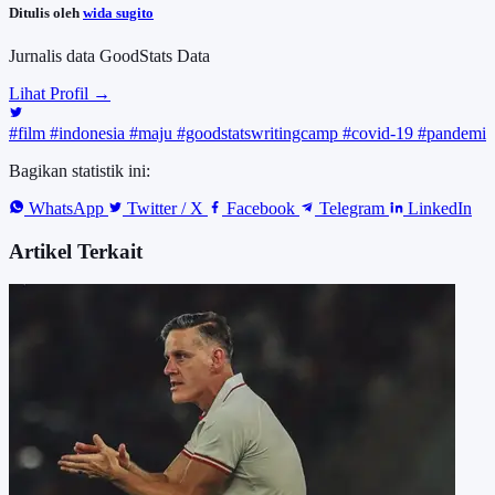
Ditulis oleh
wida sugito
Jurnalis data GoodStats Data
Lihat Profil →
#film
#indonesia
#maju
#goodstatswritingcamp
#covid-19
#pandemi
Bagikan statistik ini:
WhatsApp
Twitter / X
Facebook
Telegram
LinkedIn
Artikel Terkait