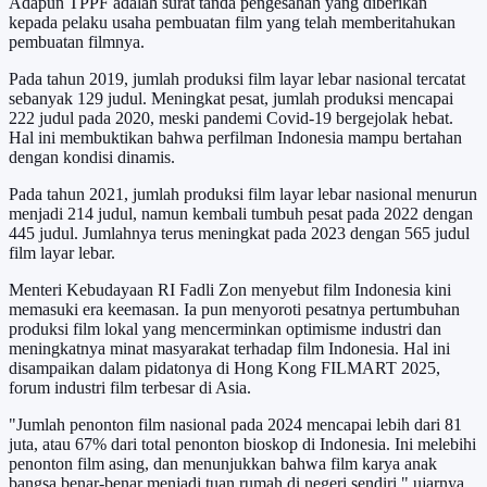
Adapun TPPF adalah surat tanda pengesahan yang diberikan
kepada pelaku usaha pembuatan film yang telah memberitahukan
pembuatan filmnya.
Pada tahun 2019, jumlah produksi film layar lebar nasional tercatat
sebanyak 129 judul. Meningkat pesat, jumlah produksi mencapai
222 judul pada 2020, meski pandemi Covid-19 bergejolak hebat.
Hal ini membuktikan bahwa perfilman Indonesia mampu bertahan
dengan kondisi dinamis.
Pada tahun 2021, jumlah produksi film layar lebar nasional menurun
menjadi 214 judul, namun kembali tumbuh pesat pada 2022 dengan
445 judul. Jumlahnya terus meningkat pada 2023 dengan 565 judul
film layar lebar.
Menteri Kebudayaan RI Fadli Zon menyebut film Indonesia kini
memasuki era keemasan. Ia pun menyoroti pesatnya pertumbuhan
produksi film lokal yang mencerminkan optimisme industri dan
meningkatnya minat masyarakat terhadap film Indonesia. Hal ini
disampaikan dalam pidatonya di Hong Kong FILMART 2025,
forum industri film terbesar di Asia.
"Jumlah penonton film nasional pada 2024 mencapai lebih dari 81
juta, atau 67% dari total penonton bioskop di Indonesia. Ini melebihi
penonton film asing, dan menunjukkan bahwa film karya anak
bangsa benar-benar menjadi tuan rumah di negeri sendiri," ujarnya,