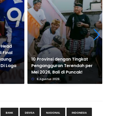
o-Head
 Final
Pr
 Maung
10 Provinsi dengan Tingkat
Per
Di Laga
Pengangguran Terendah per
Pr
Mei 2026, Bali di Puncak!
Si
6 Agustus 2026
BANK
DEVISA
NASIONAL
INDONESIA