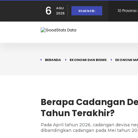
6
AGU
Provinsi 
Statistik:
2026
dalam Per
10 Daerah
190 Warga
BERANDA
EKONOMI DAN BISNIS
EKONOMI MA
Tercatat d
10 Provins
di Puncak!
10 Provins
Berapa Cadangan De
Tahun Terakhir?
Pada April tahun 2026, cadangan devisa neg
dibandingkan cadangan pada Mei tahun 2025