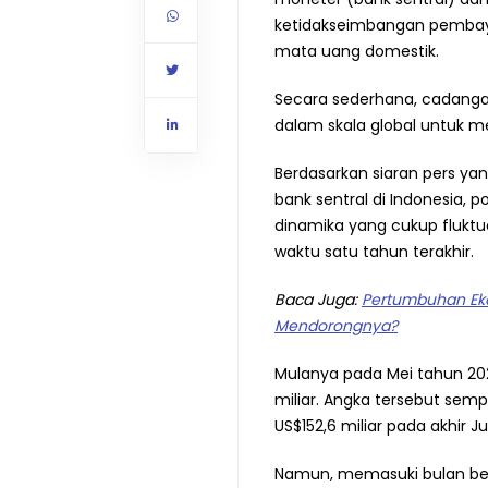
ketidakseimbangan pembayar
mata uang domestik.
Secara sederhana, cadanga
dalam skala global untuk me
Berdasarkan siaran pers yang
bank sentral di Indonesia,
dinamika yang cukup flukt
waktu satu tahun terakhir.
Baca Juga:
Pertumbuhan Eko
Mendorongnya?
Mulanya pada Mei tahun 202
miliar. Angka tersebut sem
US$152,6 miliar pada akhir J
Namun, memasuki bulan berik