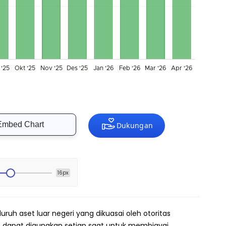
Embed Chart
16px
ruh aset luar negeri yang dikuasai oleh otoritas
n dapat digunakan setiap saat untuk membiayai