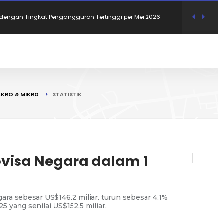
Mana di Jawa yang Paling Sering Gunakan Bahasa Daerah
gaulan?
 dengan Upah Minimum Tertinggi di Jawa Timur 2026
 RI Bernama Uzumaki, Ini 12 Nama Tokoh Anime yang
KRO & MIKRO
STATISTIK
i Dukcapil
i dengan Tingkat Pengangguran Terendah per Mei 2026, Bali
i dengan Tingkat Pengangguran Tertinggi per Mei 2026
visa Negara dalam 1
ara sebesar US$146,2 miliar, turun sebesar 4,1%
 yang senilai US$152,5 miliar.