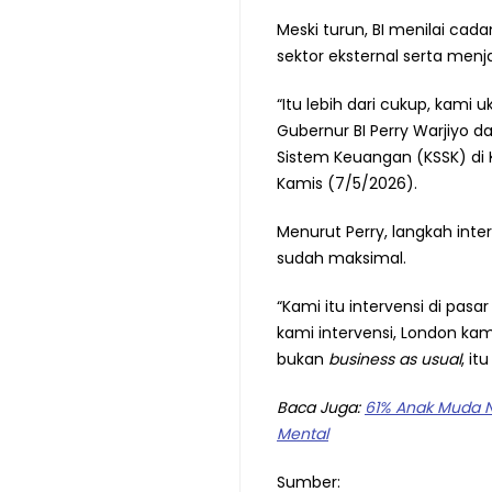
Meski turun, BI menilai c
sektor eksternal serta men
“Itu lebih dari cukup, kami 
Gubernur BI Perry Warjiyo da
Sistem Keuangan (KSSK) di 
Kamis (7/5/2026).
Menurut Perry, langkah inte
sudah maksimal.
“Kami itu intervensi di pasa
kami intervensi, London kam
bukan
business as usual
, it
Baca Juga:
61% Anak Muda N
Mental
Sumber: