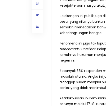
kesejahteraan masyarakat, ju
Belakangan ini publik juga
besar yang nilainya bahkan 
semakin menegaskan bahwa
keberlangsungan bangsa.
Fenomena ini juga tak lupu
Benchmark Survei
dari Pelop
lemahnya hukuman menjadi f
negeri ini.
Sebanyak 38% responden m
masalah utama. Angka ini j
dianggap sudah menjadi bud
sanksi yang tidak menimbulk
Ketidakpuasan ini kemudian
satunya melalui 17+8 Tuntu