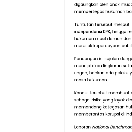
digaungkan oleh anak muda
mempertegas hukuman bagi 
Tuntutan tersebut meliput
independensi KPK, hingga r
hukuman masih lemah dan m
merusak kepercayaan publi
Pandangan ini sejalan den
menciptakan lingkaran seta
ringan, bahkan ada pelaku 
masa hukuman.
Kondisi tersebut membuat ef
sebagai risiko yang layak d
memandang ketegasan hukum
memberantas korupsi di Ind
Laporan
National Benchmark