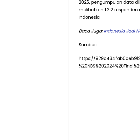
2025, pengumpulan data di
melibatkan 1.212 responden
Indonesia.
Baca Juga:
Indonesia Jadi N
Sumber:
https://829b434fab0ceb91
%20NBS%202024%20Final%20