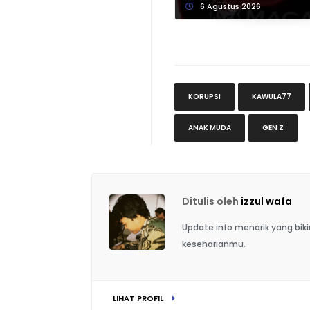
6 Agustus 2026
KORUPSI
KAWULA77
ANAK MUDA
GEN Z
Ditulis oleh
izzul wafa
Update info menarik yang bi
keseharianmu.
LIHAT PROFIL