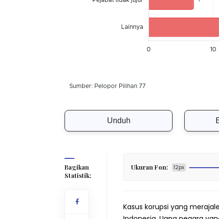
Unduh
Bagikan
Ukuran Fon:
12px
Statistik:
Kasus korupsi yang merajalel
Indonesia. Uang negara y