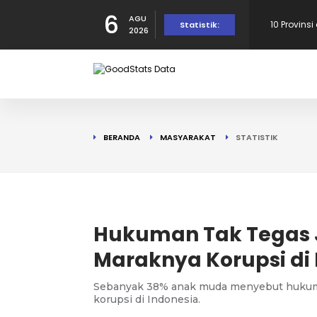
6
AGU
Provinsi 
Statistik:
2026
dalam Per
10 Daerah
190 Warga
BERANDA
MASYARAKAT
STATISTIK
Tercatat d
10 Provins
di Puncak!
10 Provins
Hukuman Tak Tegas 
Maraknya Korupsi di 
Sebanyak 38% anak muda menyebut hukuma
korupsi di Indonesia.