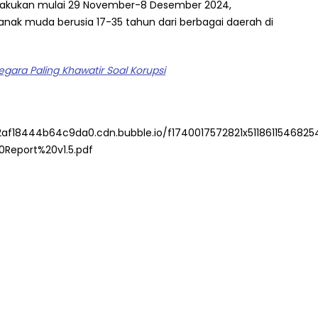
lakukan mulai 29 November-8 Desember 2024,
 anak muda berusia 17-35 tahun dari berbagai daerah di
egara Paling Khawatir Soal Korupsi
2af18444b64c9da0.cdn.bubble.io/f1740017572821x511861154682
Report%20v1.5.pdf