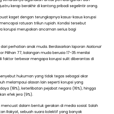
stru kerap berakhir di kantong pribadi segelintir orang.
 dibuat kaget dengan terungkapnya kasus-kasus korupsi
mencapai ratusan triliun rupiah. Kondisi tersebut
 korupsi merupakan ancaman serius bagi
t dari perhatian anak muda. Berdasarkan laporan
National
or Pilihan 77, kalangan muda berusia 17-35 menilai
aktor terbesar mengapa korupsi sulit diberantas di
enyebut hukuman yang tidak tegas sebagai akar
auh melampaui alasan lain seperti korupsi yang
aya (18%), keterlibatan pejabat negara (16%), hingga
an efek jera (9%).
 mencuat dalam bentuk gerakan di media sosial. Salah
tan Rakyat, sebuah suara kolektif yang banyak