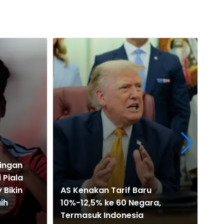
dingan
Pr
 Piala
Per
 Bikin
AS Kenakan Tarif Baru
Pia
ih
10%-12,5% ke 60 Negara,
Ba
Termasuk Indonesia
Pu