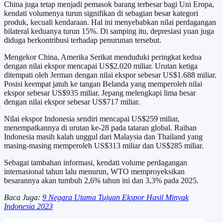
China juga tetap menjadi pemasok barang terbesar bagi Uni Eropa,
kendati volumenya turun signifikan di sebagian besar kategori
produk, kecuali kendaraan. Hal ini menyebabkan nilai perdagangan
bilateral keduanya turun 15%. Di samping itu, depresiasi yuan juga
diduga berkontribusi terhadap penurunan tersebut.
Mengekor China, Amerika Serikat menduduki peringkat kedua
dengan nilai ekspor mencapai US$2.020 miliar. Urutan ketiga
ditempati oleh Jerman dengan nilai ekspor sebesar US$1.688 miliar.
Posisi keempat jatuh ke tangan Belanda yang memperoleh nilai
ekspor sebesar US$935 miliar. Jepang melengkapi lima besar
dengan nilai ekspor sebesar US$717 miliar.
Nilai ekspor Indonesia sendiri mencapai US$259 miliar,
menempatkannya di urutan ke-28 pada tataran global. Raihan
Indonesia masih kalah unggul dari Malaysia dan Thailand yang
masing-masing memperoleh US$313 miliar dan US$285 miliar.
Sebagai tambahan informasi, kendati volume perdagangan
internasional tahun lalu menurun, WTO memproyeksikan
besarannya akan tumbuh 2,6% tahun ini dan 3,3% pada 2025.
Baca Juga:
9 Negara Utama Tujuan Ekspor Hasil Minyak
Indonesia 2023