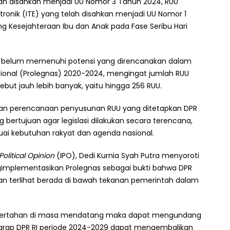
lah disahkan menjadi UU Nomor 3 Tahun 2024, RUU
ktronik (ITE) yang telah disahkan menjadi UU Nomor 1
g Kesejahteraan Ibu dan Anak pada Fase Seribu Hari
ni belum memenuhi potensi yang direncanakan dalam
asional (Prolegnas) 2020-2024, mengingat jumlah RUU
ebut jauh lebih banyak, yaitu hingga 256 RUU.
an perencanaan penyusunan RUU yang ditetapkan DPR
bertujuan agar legislasi dilakukan secara terencana,
suai kebutuhan rakyat dan agenda nasional.
olitical Opinion
(IPO), Dedi Kurnia Syah Putra menyoroti
mplementasikan Prolegnas sebagai bukti bahwa DPR
dan terlihat berada di bawah tekanan pemerintah dalam
ini bertahan di masa mendatang maka dapat mengundang
rharap DPR RI periode 2024-2029 dapat mengembalikan