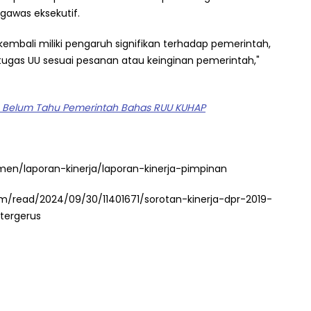
gawas eksekutif.
embali miliki pengaruh signifikan terhadap pemerintah,
etugas UU sesuai pesanan atau keinginan pemerintah,"
h Belum Tahu Pemerintah Bahas RUU KUHAP
men/laporan-kinerja/laporan-kinerja-pimpinan
m/read/2024/09/30/11401671/sorotan-kinerja-dpr-2019-
-tergerus