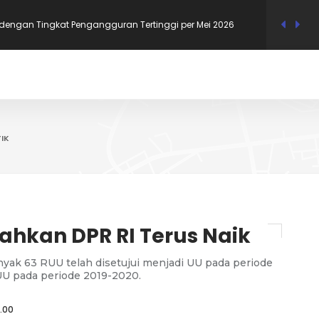
Mana di Jawa yang Paling Sering Gunakan Bahasa Daerah
gaulan?
 dengan Upah Minimum Tertinggi di Jawa Timur 2026
 RI Bernama Uzumaki, Ini 12 Nama Tokoh Anime yang
IK
i Dukcapil
i dengan Tingkat Pengangguran Terendah per Mei 2026, Bali
i dengan Tingkat Pengangguran Tertinggi per Mei 2026
ahkan DPR RI Terus Naik
yak 63 RUU telah disetujui menjadi UU pada periode
RUU pada periode 2019-2020.
.00