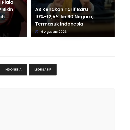
 Piala
Per
 Bikin
AS Kenakan Tarif Baru
Pia
ih
10%-12,5% ke 60 Negara,
Ba
Termasuk Indonesia
Pu
6 Agustus 2026
INDONESIA
LEGISLATIF