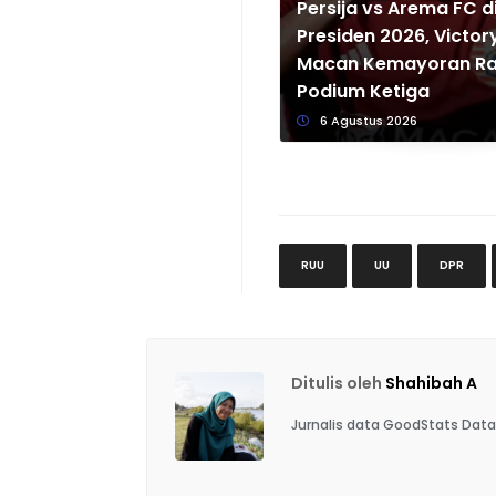
Persija vs Arema FC di
Presiden 2026, Victory
Macan Kemayoran Ra
Podium Ketiga
6 Agustus 2026
RUU
UU
DPR
Ditulis oleh
Shahibah A
Jurnalis data GoodStats Data