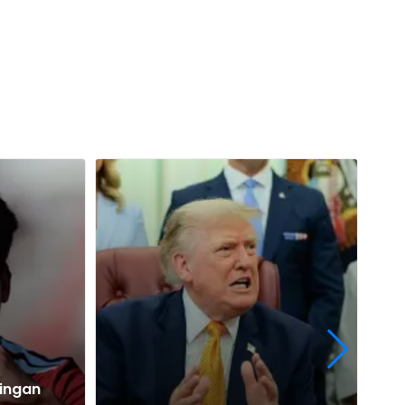
dingan
Pr