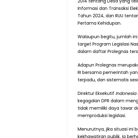
2014 tentang Desa yang te
Informasi dan Transaksi Ele
Tahun 2024, dan RUU tentan
Pertama Kehidupan.
Walaupun begitu, jumlah i
target Program Legislasi N
dalam daftar Prolegnas ters
Adapun Prolegnas merupak
RI bersama pemerintah yang 
terpadu, dan sistematis se
Direktur Eksekutif
Indonesia P
kegagalan DPR dalam mengi
tidak memiliki daya tawar 
memproduksi legislasi.
Menurutnya, jika situasi 
kekhawatiran publik. Ia be