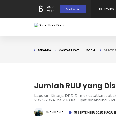
6
AGU
Provinsi 
Statistik:
2026
dalam Per
10 Daerah
190 Warga
BERANDA
MASYARAKAT
SOSIAL
STATIST
Tercatat d
10 Provins
di Puncak!
10 Provins
Jumlah RUU yang Dis
Laporan Kinerja DPR RI mencatatkan seban
2023-2024, naik 10 kali lipat dibanding 6 
SHAHIBAH A
15 SEPTEMBER 2025 PUKUL 11