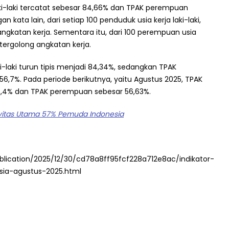
ki-laki tercatat sebesar 84,66% dan TPAK perempuan
 kata lain, dari setiap 100 penduduk usia kerja laki-laki,
angkatan kerja. Sementara itu, dari 100 perempuan usia
 tergolong angkatan kerja.
ki-laki turun tipis menjadi 84,34%, sedangkan TPAK
,7%. Pada periode berikutnya, yaitu Agustus 2025, TPAK
 84,4% dan TPAK perempuan sebesar 56,63%.
tivitas Utama 57% Pemuda Indonesia
ublication/2025/12/30/cd78a8ff95fcf228a712e8ac/indikator-
sia-agustus-2025.html