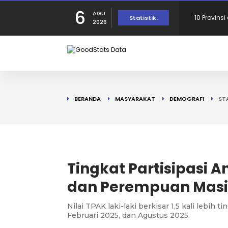
6
AGU
Provinsi 
Statistik:
2026
dalam Per
10 Daerah
190 Warga
BERANDA
MASYARAKAT
DEMOGRAFI
ST
Tercatat d
10 Provins
di Puncak!
10 Provins
Tingkat Partisipasi A
dan Perempuan Mas
Nilai TPAK laki-laki berkisar 1,5 kali lebih
Februari 2025, dan Agustus 2025.