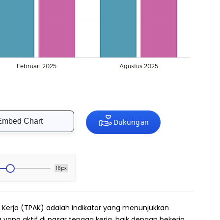
Embed Chart
16px
n Kerja (TPAK) adalah indikator yang menunjukkan
 yang aktif di pasar tenaga kerja, baik dengan bekerja