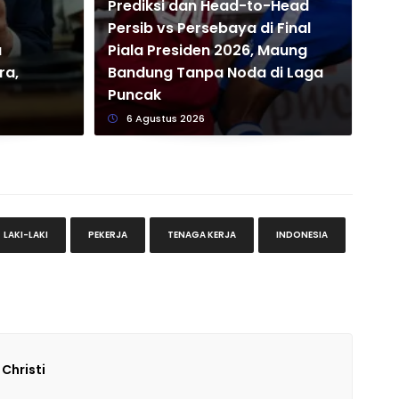
Prediksi dan Head-to-Head
Persib vs Persebaya di Final
u
Piala Presiden 2026, Maung
10 
ra,
Bandung Tanpa Noda di Laga
Pe
Puncak
Mei
6 Agustus 2026
LAKI-LAKI
PEKERJA
TENAGA KERJA
INDONESIA
 Christi