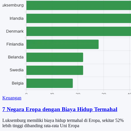
Keuangan
7 Negara Eropa dengan Biaya Hidup Termahal
Luksemburg memiliki biaya hidup termahal di Eropa, sekitar 52%
lebih tinggi dibanding rata-rata Uni Eropa