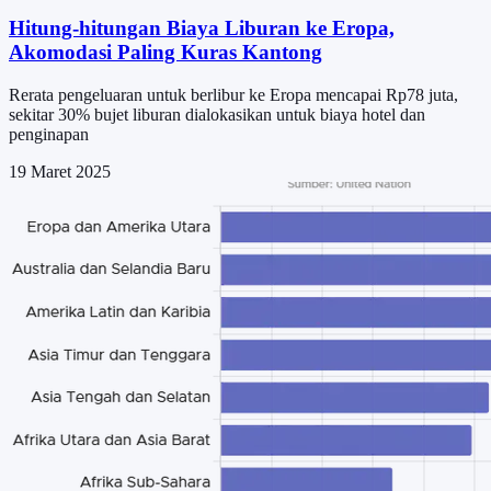
Hitung-hitungan Biaya Liburan ke Eropa,
Akomodasi Paling Kuras Kantong
Rerata pengeluaran untuk berlibur ke Eropa mencapai Rp78 juta,
sekitar 30% bujet liburan dialokasikan untuk biaya hotel dan
penginapan
19 Maret 2025