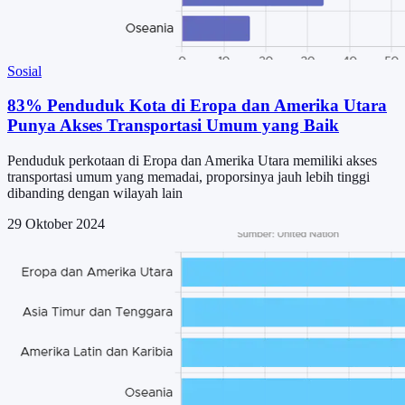
Sosial
83% Penduduk Kota di Eropa dan Amerika Utara
Punya Akses Transportasi Umum yang Baik
Penduduk perkotaan di Eropa dan Amerika Utara memiliki akses
transportasi umum yang memadai, proporsinya jauh lebih tinggi
dibanding dengan wilayah lain
29 Oktober 2024