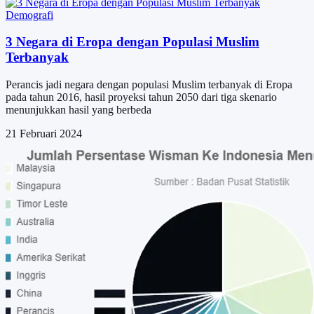
Demografi
3 Negara di Eropa dengan Populasi Muslim
Terbanyak
Perancis jadi negara dengan populasi Muslim terbanyak di Eropa
pada tahun 2016, hasil proyeksi tahun 2050 dari tiga skenario
menunjukkan hasil yang berbeda
21 Februari 2024