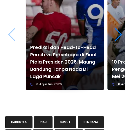
Prediksi dan Head-to-Head
Persib vs Persebaya di Final
Piala Presiden 2026, Maung
10 Prov
Bandung Tanpa Noda Di
Pengan
Laga Puncak
Mei 202
6 Agustus 2026
6 Agus
KARHUTLA
RIAU
SUMUT
BENCANA