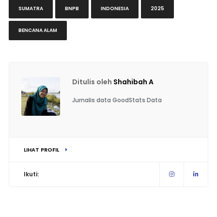
SUMATRA
BNPB
INDONESIA
2025
BENCANA ALAM
Ditulis oleh
Shahibah A
Jurnalis data GoodStats Data
LIHAT PROFIL
Ikuti: