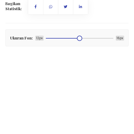
Bagikan
Statistik:
Ukuran Fon:
12px
16px
Berdasarkan data Badan Nasional Penanggulangan
Bencana (BNPB), jumlah bencana alam di Indonesia
sepanjang paruh pertama tahun ini berada di angka 1.132
kejadian. Angka ini melonjak tajam hingga nyaris dua kali
lipat jika dibandingkan dengan total kejadian pada
Triwulan I 2026 yang hanya berada di angka 671 peristiwa.
Dari total keseluruhan kejadian tersebut, banjir kembali
mendominasi sebagai jenis bencana yang paling sering
melanda Indonesia. Dengan total mencapai 523 kejadian,
bencana hidrometeorologi basah ini mengambil porsi