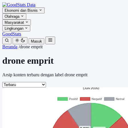
Ekonomi dan Bisnis
Olahraga
Masyarakat
Lingkungan
GoodStats
Masuk
Beranda
/
drone emprit
drone emprit
Arsip konten terbaru dengan label drone emprit