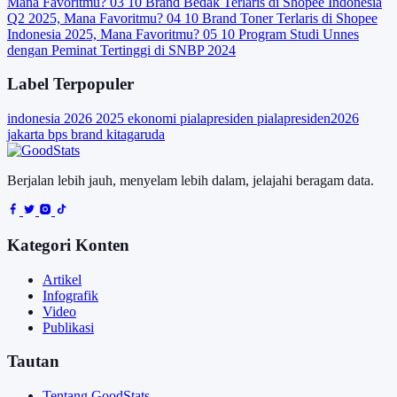
Mana Favoritmu?
03
10 Brand Bedak Terlaris di Shopee Indonesia
Q2 2025, Mana Favoritmu?
04
10 Brand Toner Terlaris di Shopee
Indonesia 2025, Mana Favoritmu?
05
10 Program Studi Unnes
dengan Peminat Tertinggi di SNBP 2024
Label Terpopuler
indonesia
2026
2025
ekonomi
pialapresiden
pialapresiden2026
jakarta
bps
brand
kitagaruda
Berjalan lebih jauh, menyelam lebih dalam, jelajahi beragam data.
Kategori Konten
Artikel
Infografik
Video
Publikasi
Tautan
Tentang GoodStats