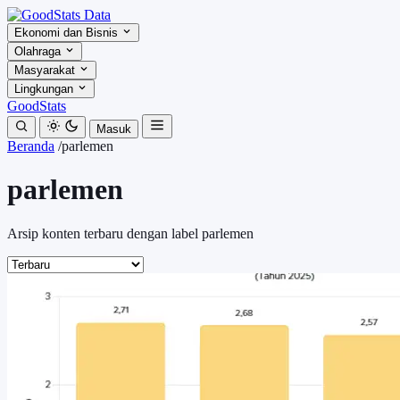
Ekonomi dan Bisnis
Olahraga
Masyarakat
Lingkungan
GoodStats
Masuk
Beranda
/
parlemen
parlemen
Arsip konten terbaru dengan label parlemen